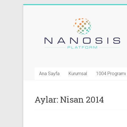
Skip
to
NANOSIS
content
Platformu
Tümleşik,
Ölçeklenebilir,
İşlevsel
Nanoyapılar
ve
Ana Sayfa
Kurumsal
1004 Programı
Sistemler
Aylar:
Nisan 2014