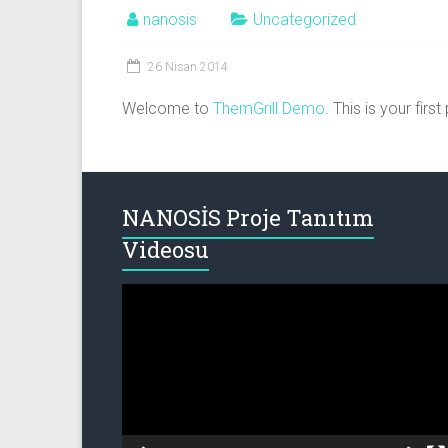
nanosis
Uncategorized
26 Nisan 2014
Welcome to
ThemGrill Demo
. This is your first
NANOSİS Proje Tanıtım
Videosu
Video
oynatıcı