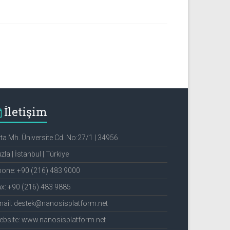
İletişim
ta Mh. Üniversite Cd. No:27/1 | 34956
zla | İstanbul | Türkiye
one: +90 (216) 483 9000
x: +90 (216) 483 9885
ail: destek@nanosisplatform.net
bsite: www.nanosisplatform.net