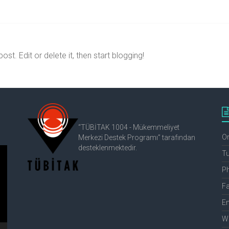
 post. Edit or delete it, then start blogging!
“TÜBİTAK 1004 - Mükemmeliyet
Or
Merkezi Destek Programı” tarafından
desteklenmektedir.
Tu
Ph
Fa
Em
We