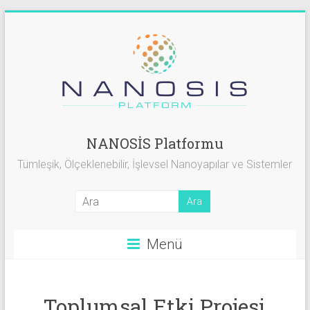
Skip
to
content
NANOSIS
NANOSİS Platformu
Platformu
Tümleşik, Ölçeklenebilir, İşlevsel Nanoyapılar ve Sistemler
Tümleşik,
Ölçeklenebilir,
İşlevsel
Menü
Nanoyapılar
ve
Sistemler
Toplumsal Etki Projesi