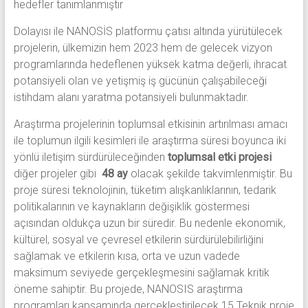
hedefler tanımlanmıştır
Dolayısı ile NANOSİS platformu çatısı altında yürütülecek
projelerin, ülkemizin hem 2023 hem de gelecek vizyon
programlarında hedeflenen yüksek katma değerli, ihracat
potansiyeli olan ve yetişmiş iş gücünün çalışabileceği
istihdam alanı yaratma potansiyeli bulunmaktadır.
Araştırma projelerinin toplumsal etkisinin artırılması amacı
ile toplumun ilgili kesimleri ile araştırma süresi boyunca iki
yönlü iletişim sürdürüleceğinden
toplumsal etki projesi
diğer projeler gibi
48 ay
olacak şekilde takvimlenmiştir. Bu
proje süresi teknolojinin, tüketim alışkanlıklarının, tedarik
politikalarının ve kaynakların değişiklik göstermesi
açısından oldukça uzun bir süredir. Bu nedenle ekonomik,
kültürel, sosyal ve çevresel etkilerin sürdürülebilirliğini
sağlamak ve etkilerin kısa, orta ve uzun vadede
maksimum seviyede gerçekleşmesini sağlamak kritik
öneme sahiptir. Bu projede, NANOSIS araştırma
programları kapsamında gerçekleştirilecek 15 Teknik proje