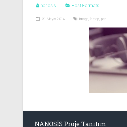
nanosis
Post Formats
31 Mayıs 2014
Image
,
laptop
,
pen
NANOSİS Proje Tanıtım